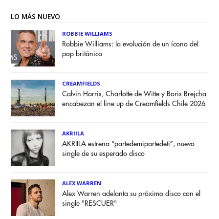
LO MÁS NUEVO
ROBBIE WILLIAMS
Robbie Williams: la evolución de un ícono del
pop británico
CREAMFIELDS
Calvin Harris, Charlotte de Witte y Boris Brejcha
encabezan el line up de Creamfields Chile 2026
AKRIILA
AKRIILA estrena “partedemipartedeti”, nuevo
single de su esperado disco
ALEX WARREN
Alex Warren adelanta su próximo disco con el
single "RESCUER"