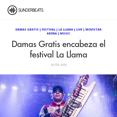
DAMAS GRATIS
|
FESTIVAL
|
LA LLAMA
|
LIVE
|
MOVISTAR
ARENA
|
MUSIC
Damas Gratis encabeza el
festival La Llama
26 FEB 2020