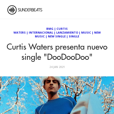
BMG
|
CURTIS
WATERS
|
INTERNACIONAL
|
LANZAMIENTO
|
MUSIC
|
NEW
MUSIC
|
NEW SINGLE
|
SINGLE
Curtis Waters presenta nuevo
single "DooDooDoo"
24 JAN 2021