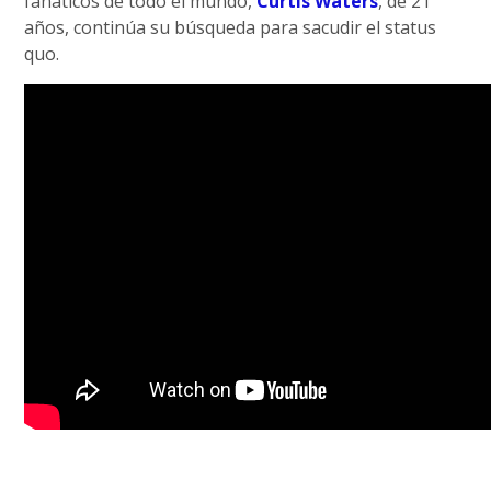
fanáticos de todo el mundo,
Curtis Waters
, de 21
años, continúa su búsqueda para sacudir el status
quo.