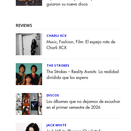
guiaron su nuevo disco
REVIEWS
CHARLI XCX
Music, Fashion, Film: El espejo roto de
Charli XCX
THE STROKES
The Strokes – Reality Awaits: La realidad
dividida que los espera
DISCOS
Los álbumes que no dejamos de escuchar
en el primer semestre de 2026
JACK WHITE