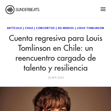
ARTÍCULO
|
CHILE
|
CONCIERTOS
|
DG MEDIOS
|
LOUIS TOMLINSON
Cuenta regresiva para Louis
Tomlinson en Chile: un
reencuentro cargado de
talento y resiliencia
29 APR 2024