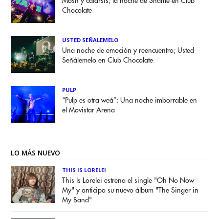
Mosh y catarsis; la noche de Shame en Club
Chocolate
USTED SEÑALEMELO
Una noche de emoción y reencuentro; Usted
Señálemelo en Club Chocolate
PULP
“Pulp es otra weá”: Una noche imborrable en
el Movistar Arena
LO MÁS NUEVO
THIS IS LORELEI
This Is Lorelei estrena el single "Oh No Now
My" y anticipa su nuevo álbum "The Singer in
My Band"