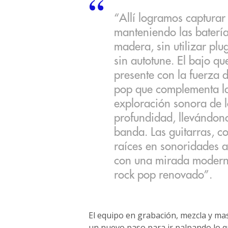
“Allí logramos capturar
manteniendo las batería
madera, sin utilizar plu
sin autotune. El bajo q
presente con la fuerza d
pop que complementa la
exploración sonora de l
profundidad, llevándon
banda. Las guitarras, c
raíces en sonoridades a
con una mirada modern
rock pop renovado”.
El equipo en grabación, mezcla y ma
un nuevo paso para ir palpando lo q