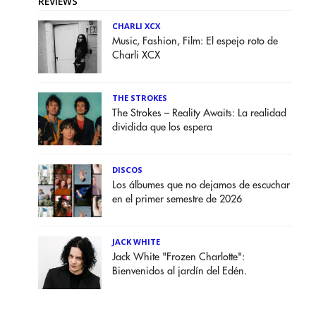
REVIEWS
CHARLI XCX
Music, Fashion, Film: El espejo roto de
Charli XCX
THE STROKES
The Strokes – Reality Awaits: La realidad
dividida que los espera
DISCOS
Los álbumes que no dejamos de escuchar
en el primer semestre de 2026
JACK WHITE
Jack White "Frozen Charlotte":
Bienvenidos al jardín del Edén.