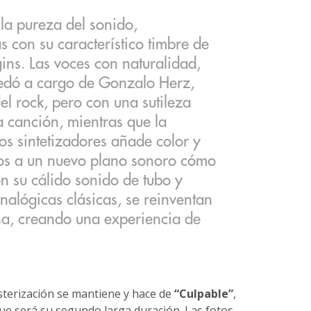
 la pureza del sonido,
s con su característico timbre de
gins. Las voces con naturalidad,
uedó a cargo de Gonzalo Herz,
el rock, pero con una sutileza
 canción, mientras que la
os sintetizadores añade color y
os a un nuevo plano sonoro cómo
on su cálido sonido de tubo y
nalógicas clásicas, se reinventan
a, creando una experiencia de
sterización se mantiene y hace de
“Culpable”
,
ue será su segundo larga duración. Las fotos