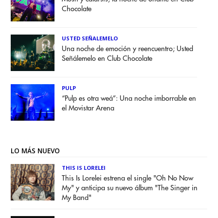
Chocolate
USTED SEÑALEMELO
Una noche de emoción y reencuentro; Usted
Señálemelo en Club Chocolate
PULP
“Pulp es otra weá”: Una noche imborrable en
el Movistar Arena
LO MÁS NUEVO
THIS IS LORELEI
This Is Lorelei estrena el single "Oh No Now
My" y anticipa su nuevo álbum "The Singer in
My Band"