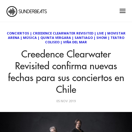
CONCIERTOS
|
CREEDENCE CLEARWATER REVISITED
|
LIVE
|
MOVISTAR
ARENA
|
MÚSICA
|
QUINTA VERGARA
|
SANTIAGO
|
SHOW
|
TEATRO
COLISEO
|
VIÑA DEL MAR
Creedence Clearwater
Revisited confirma nuevas
fechas para sus conciertos en
Chile
05 NOV 2019