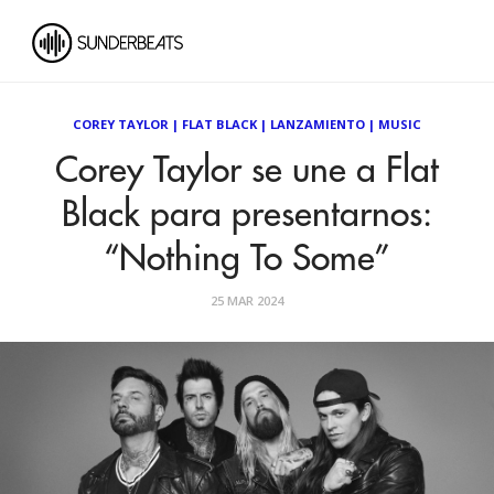
COREY TAYLOR
|
FLAT BLACK
|
LANZAMIENTO
|
MUSIC
Corey Taylor se une a Flat
Black para presentarnos:
“Nothing To Some”
25 MAR 2024