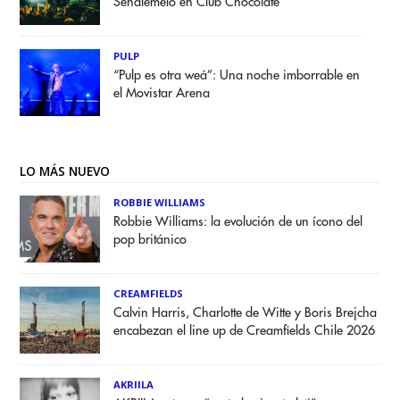
Señálemelo en Club Chocolate
PULP
“Pulp es otra weá”: Una noche imborrable en
el Movistar Arena
LO MÁS NUEVO
ROBBIE WILLIAMS
Robbie Williams: la evolución de un ícono del
pop británico
CREAMFIELDS
Calvin Harris, Charlotte de Witte y Boris Brejcha
encabezan el line up de Creamfields Chile 2026
AKRIILA