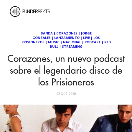
BANDA
|
CORAZONES
|
JORGE
GONZALES
|
LANZAMIENTO
|
LIVE
|
LOS
PRISIONEROS
|
MUSIC
|
NACIONAL
|
PODCAST
|
RED
BULL
|
STREAMING
Corazones, un nuevo podcast
sobre el legendario disco de
los Prisioneros
22 OCT 2020