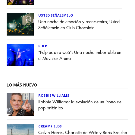
USTED SEÑALEMELO
Una noche de emoción y reencuentro; Usted
Señálemelo en Club Chocolate
PULP
“Pulp es otra weá”: Una noche imborrable en
el Movistar Arena
LO MÁS NUEVO
ROBBIE WILLIAMS
Robbie Williams: la evolución de un ícono del
pop británico
CREAMFIELDS
Calvin Harris, Charlotte de Witte y Boris Brejcha