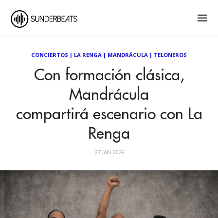
CONCIERTOS
|
LA RENGA
|
MANDRÁCULA
|
TELONEROS
Con formación clásica,
Mandrácula
compartirá escenario con La
Renga
27 JAN 2026