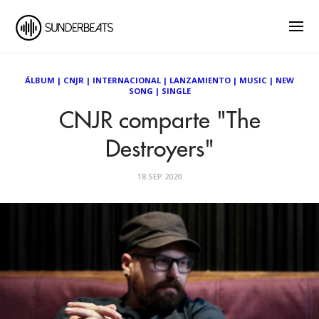
ÁLBUM
|
CNJR
|
INTERNACIONAL
|
LANZAMIENTO
|
MUSIC
|
NEW
SONG
|
SINGLE
CNJR comparte "The
Destroyers"
18 SEP 2020