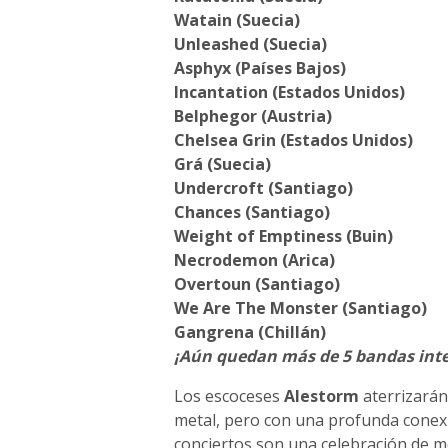
Watain (Suecia)
Unleashed (Suecia)
Asphyx (Países Bajos)
Incantation (Estados Unidos)
Belphegor (Austria)
Chelsea Grin (Estados Unidos)
Grá (Suecia)
Undercroft (Santiago)
Chances (Santiago)
Weight of Emptiness (Buin)
Necrodemon (Arica)
Overtoun (Santiago)
We Are The Monster (Santiago)
Gangrena (Chillán)
¡Aún quedan más de 5 bandas inte
Los escoceses
Alestorm
aterrizarán
metal, pero con una profunda conexió
conciertos son una celebración de me