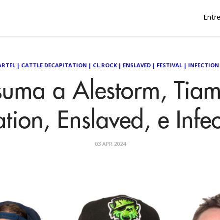
Entre
ARTEL
|
CATTLE DECAPITATION
|
CL.ROCK
|
ENSLAVED
|
FESTIVAL
|
INFECTION
suma a Alestorm, Tiama
tion, Enslaved, e Infe
03 APR 2024