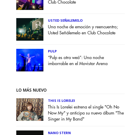
Club Chocolate
USTED SEÑALEMELO
Una noche de emoción y reencuentro;
Usted Señálemelo en Club Chocolate
PULP
“Pulp es otra weá”: Una noche
imborrable en el Movistar Arena
LO MÁS NUEVO
THIS IS LORELEI
This Is Lorelei estrena el single "Oh No
Now My" y anticipa su nuevo álbum "The
Singer in My Band"
NANO STERN