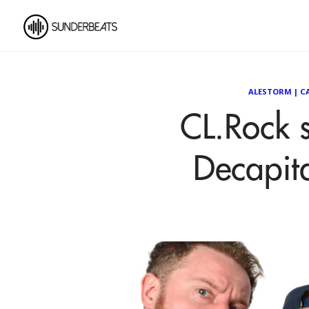
ALESTORM
|
C
CL.Rock 
Decapita