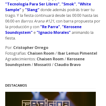
"Tecnología Para Ser Libres"
,
"Smok"
,
"White
Sample"
y
"Slang"
donde además podrás traer tu
trago. Y la fiesta continuará desde las 00:00 hasta las
06:00 en
Barros Arana #121
, con barra propuesta por
la producción y con
"Re Parra"
,
"Kerosene
Soundsystem"
e
"Ignacio Morales"
animando la
fiesta.
Por:
Cristopher Orrego
Fotografías:
Chaisen Room
/
Ibar Lemus Pimentel
Agradecimientos:
Chaisen Room
/
Kerosene
Soundsystem
/
Mossatti
/
Claudio Bravo
DESTACAMOS