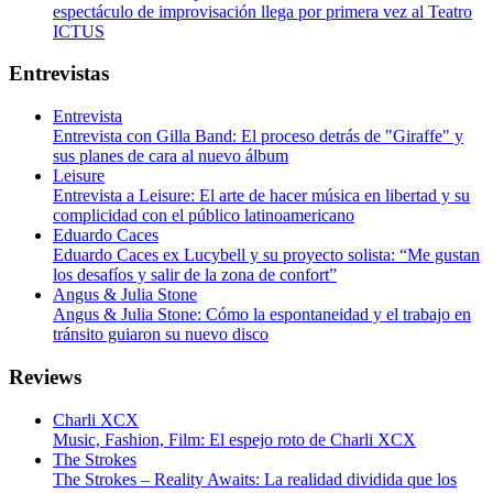
espectáculo de improvisación llega por primera vez al Teatro
ICTUS
Entrevistas
Entrevista
Entrevista con Gilla Band: El proceso detrás de "Giraffe" y
sus planes de cara al nuevo álbum
Leisure
Entrevista a Leisure: El arte de hacer música en libertad y su
complicidad con el público latinoamericano
Eduardo Caces
Eduardo Caces ex Lucybell y su proyecto solista: “Me gustan
los desafíos y salir de la zona de confort”
Angus & Julia Stone
Angus & Julia Stone: Cómo la espontaneidad y el trabajo en
tránsito guiaron su nuevo disco
Reviews
Charli XCX
Music, Fashion, Film: El espejo roto de Charli XCX
The Strokes
The Strokes – Reality Awaits: La realidad dividida que los