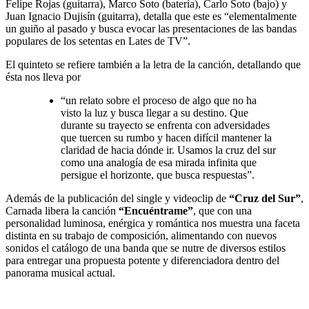
Felipe Rojas (guitarra), Marco Soto (batería), Carlo Soto (bajo) y
Juan Ignacio Dujisín (guitarra), detalla que este es “elementalmente
un guiño al pasado y busca evocar las presentaciones de las bandas
populares de los setentas en Lates de TV”.
El quinteto se refiere también a la letra de la canción, detallando que
ésta nos lleva por
“un relato sobre el proceso de algo que no ha
visto la luz y busca llegar a su destino. Que
durante su trayecto se enfrenta con adversidades
que tuercen su rumbo y hacen difícil mantener la
claridad de hacia dónde ir. Usamos la cruz del sur
como una analogía de esa mirada infinita que
persigue el horizonte, que busca respuestas”.
Además de la publicación del single y videoclip de
“Cruz del Sur”
,
Carnada libera la canción
“Encuéntrame”
, que con una
personalidad luminosa, enérgica y romántica nos muestra una faceta
distinta en su trabajo de composición, alimentando con nuevos
sonidos el catálogo de una banda que se nutre de diversos estilos
para entregar una propuesta potente y diferenciadora dentro del
panorama musical actual.