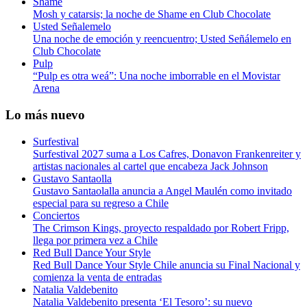
Shame
Mosh y catarsis; la noche de Shame en Club Chocolate
Usted Señalemelo
Una noche de emoción y reencuentro; Usted Señálemelo en
Club Chocolate
Pulp
“Pulp es otra weá”: Una noche imborrable en el Movistar
Arena
Lo más nuevo
Surfestival
Surfestival 2027 suma a Los Cafres, Donavon Frankenreiter y
artistas nacionales al cartel que encabeza Jack Johnson
Gustavo Santaolla
Gustavo Santaolalla anuncia a Angel Maulén como invitado
especial para su regreso a Chile
Conciertos
The Crimson Kings, proyecto respaldado por Robert Fripp,
llega por primera vez a Chile
Red Bull Dance Your Style
Red Bull Dance Your Style Chile anuncia su Final Nacional y
comienza la venta de entradas
Natalia Valdebenito
Natalia Valdebenito presenta ‘El Tesoro’: su nuevo