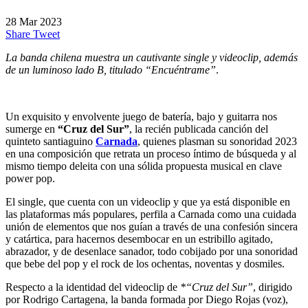
28 Mar 2023
Share
Tweet
La banda chilena muestra un cautivante single y videoclip, además
de un luminoso lado B, titulado “Encuéntrame”
.
Un exquisito y envolvente juego de batería, bajo y guitarra nos
sumerge en
“Cruz del Sur”
, la recién publicada canción del
quinteto santiaguino
Carnada
, quienes plasman su sonoridad 2023
en una composición que retrata un proceso íntimo de búsqueda y al
mismo tiempo deleita con una sólida propuesta musical en clave
power pop.
El single, que cuenta con un videoclip y que ya está disponible en
las plataformas más populares, perfila a Carnada como una cuidada
unión de elementos que nos guían a través de una confesión sincera
y catártica, para hacernos desembocar en un estribillo agitado,
abrazador, y de desenlace sanador, todo cobijado por una sonoridad
que bebe del pop y el rock de los ochentas, noventas y dosmiles.
Respecto a la identidad del videoclip de
*“Cruz del Sur”
, dirigido
por Rodrigo Cartagena, la banda formada por Diego Rojas (voz),