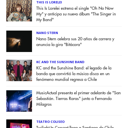
THIS IS LORELEI
This Is Lorelei estrena el single "Oh No Now
My" y anticipa su nuevo álbum "The Singer in
My Band"
NANO STERN
Nano Stern celebra sus 20 años de carrera y
anuncia la gira "Bitácora"
KC AND THE SUNSHINE BAND
KC and the Sunshine Band: el legado de la
banda que convirtió la música disco en un
fenómeno mundial regresa a Chile
MusicActual presenta el primer adelanto de "San
Sebastián. Tierras Raras" junto a Fernando
Milagros
TEATRO COLISEO
Twilight In Concert llega a Santiago de Chile