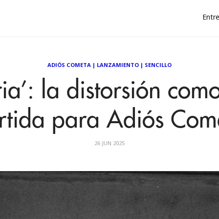
Entre
ADIÓS COMETA
|
LANZAMIENTO
|
SENCILLO
ia’: la distorsión com
rtida para Adiós Com
26 JUN 2025