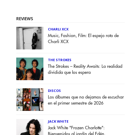
REVIEWS
CHARLI XCX
Music, Fashion, Film: El espejo roto de
Charli XCX
THE STROKES
The Strokes – Reality Awaits: La realidad
dividida que los espera
DISCOS
Los álbumes que no dejamos de escuchar
en el primer semestre de 2026
JACK WHITE
Jack White "Frozen Charlotte":
Bienvenidos al jardín del Edén.