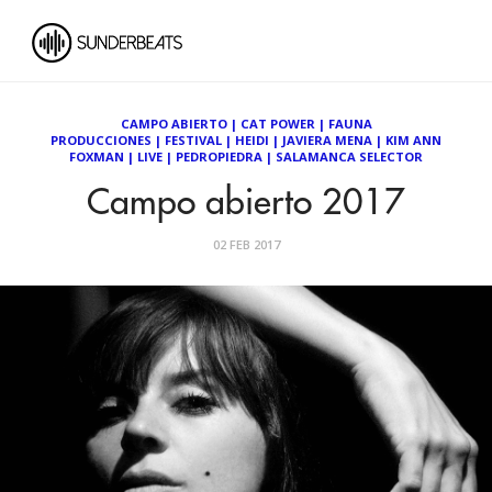
CAMPO ABIERTO
|
CAT POWER
|
FAUNA
PRODUCCIONES
|
FESTIVAL
|
HEIDI
|
JAVIERA MENA
|
KIM ANN
FOXMAN
|
LIVE
|
PEDROPIEDRA
|
SALAMANCA SELECTOR
Campo abierto 2017
02 FEB 2017