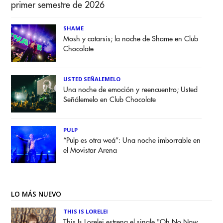
primer semestre de 2026
SHAME
Mosh y catarsis; la noche de Shame en Club
Chocolate
USTED SEÑALEMELO
Una noche de emoción y reencuentro; Usted
Señálemelo en Club Chocolate
PULP
“Pulp es otra weá”: Una noche imborrable en
el Movistar Arena
LO MÁS NUEVO
THIS IS LORELEI
This Is Lorelei estrena el single "Oh No Now