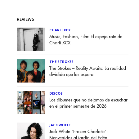
REVIEWS
CHARLI XCX
Music, Fashion, Film: El espejo roto de
Charli XCX
THE STROKES
The Strokes – Reality Awaits: La realidad
dividida que los espera
DISCOS
Los álbumes que no dejamos de escuchar
en el primer semestre de 2026
JACK WHITE
Jack White "Frozen Charlotte":
Bienvenidos al jardín del Edén.