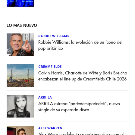
LO MÁS NUEVO
ROBBIE WILLIAMS
Robbie Williams: la evolución de un ícono del
pop británico
CREAMFIELDS
Calvin Harris, Charlotte de Witte y Boris Brejcha
encabezan el line up de Creamfields Chile 2026
AKRIILA
AKRIILA estrena “partedemipartedeti”, nuevo
single de su esperado disco
ALEX WARREN
Alex Warren adelanta su próximo disco con el