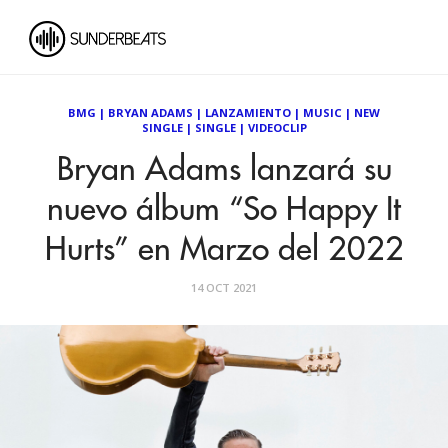
BMG
|
BRYAN ADAMS
|
LANZAMIENTO
|
MUSIC
|
NEW
SINGLE
|
SINGLE
|
VIDEOCLIP
Bryan Adams lanzará su
nuevo álbum “So Happy It
Hurts” en Marzo del 2022
14 OCT 2021