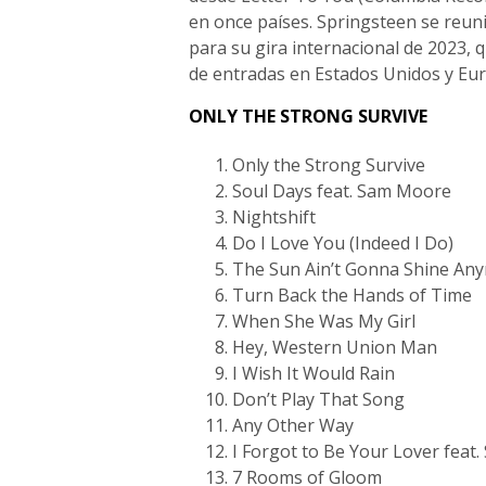
en once países. Springsteen se reuni
para su gira internacional de 2023, 
de entradas en Estados Unidos y Eu
ONLY THE STRONG SURVIVE
Only the Strong Survive
Soul Days feat. Sam Moore
Nightshift
Do I Love You (Indeed I Do)
The Sun Ain’t Gonna Shine An
Turn Back the Hands of Time
When She Was My Girl
Hey, Western Union Man
I Wish It Would Rain
Don’t Play That Song
Any Other Way
I Forgot to Be Your Lover feat
7 Rooms of Gloom