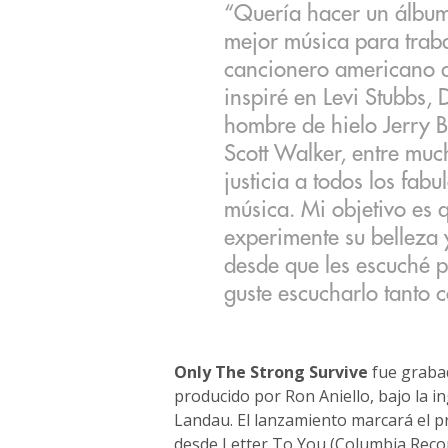
“Quería hacer un álbum 
mejor música para traba
cancionero americano d
inspiré en Levi Stubbs, D
hombre de hielo Jerry B
Scott Walker, entre muc
justicia a todos los fabu
música. Mi objetivo es
experimente su belleza 
desde que les escuché p
guste escucharlo tanto 
Only The Strong Survive
fue grabad
producido por Ron Aniello, bajo la i
Landau. El lanzamiento marcará el p
desde Letter To You (Columbia Reco