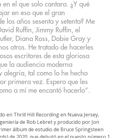
en el que solo cantara. ¿Y qué
jar en eso que el gran
e los años sesenta y setenta? Me
avid Ruffin, Jimmy Ruffin, el
utler, Diana Ross, Dobie Gray y
hos otros. He tratado de hacerles
losos escritores de esta gloriosa
 que la audiencia moderna
y alegría, tal como lo he hecho
or primera vez. Espero que les
como a mí me encantó hacerlo”.
o en Thrill Hill Recording en Nueva Jersey,
ngeniería de Rob Lebret y producido por Jon
rimer álbum de estudio de Bruce Springsteen
rds) de 2020, que debutó en el puesto número 1