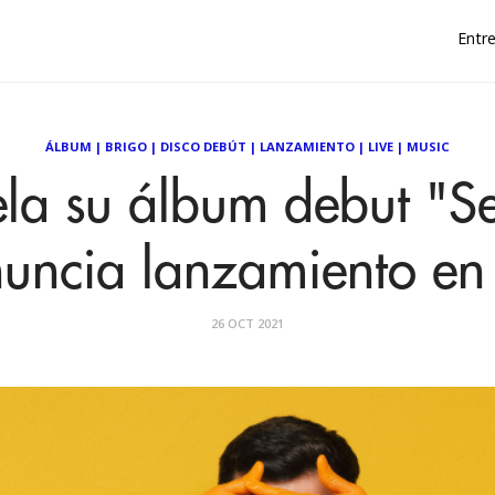
Entre
ÁLBUM
|
BRIGO
|
DISCO DEBÚT
|
LANZAMIENTO
|
LIVE
|
MUSIC
ela su álbum debut "S
nuncia lanzamiento en 
26 OCT 2021