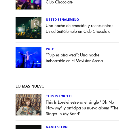
Club Chocolate
USTED SEÑALEMELO
Una noche de emoción y reencuentro;
Usted Señálemelo en Club Chocolate
PULP
“Pulp es otra weá”: Una noche
imborrable en el Movistar Arena
LO MÁS NUEVO
THIS IS LORELEI
This Is Lorelei estrena el single "Oh No
Now My" y anticipa su nuevo álbum "The
Singer in My Band"
NANO STERN