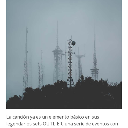
La canción ya es un elemento básico en sus
legendarios sets OUTLIER, una serie de eventos con