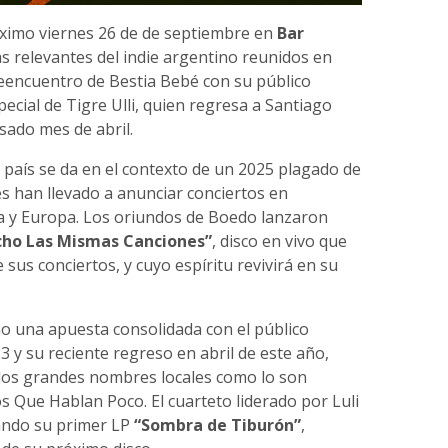
ximo viernes 26 de de septiembre en
Bar
ás relevantes del indie argentino reunidos en
reencuentro de Bestia Bebé con su público
pecial de Tigre Ulli, quien regresa a Santiago
sado mes de abril.
país se da en el contexto de un 2025 plagado de
es han llevado a anunciar conciertos en
a y Europa. Los oriundos de Boedo lanzaron
cho Las Mismas Canciones”
, disco en vivo que
 sus conciertos, y cuyo espíritu revivirá en su
 una apuesta consolidada con el público
23 y su reciente regreso en abril de este año,
os grandes nombres locales como lo son
s Que Hablan Poco. El cuarteto liderado por Luli
ando su primer LP
“Sombra de Tiburón”
,