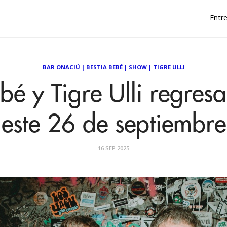
Entre
BAR ONACIÚ
|
BESTIA BEBÉ
|
SHOW
|
TIGRE ULLI
bé y Tigre Ulli regres
este 26 de septiembre
16 SEP 2025