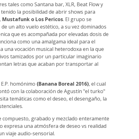
res tales como Santana bar, XLR, Beat Flow y
 tenido la posibilidad de abrir shows para
 Mustafunk o Los Pericos
. El grupo se
s de un alto vuelo estético, a su vez dominados
énica que es acompañada por elevadas dosis de
funciona como una amalgama ideal para el
sa una vocación musical heterodoxa en la que
ivos tamizados por un particular imaginario
ontan letras que acaban por transportar al
n E.P. homónimo
(Banana Boreal 2016)
, el cual
ntó con la colaboración de Agustín "el turko"
sita temáticas como el deseo, el desengaño, la
stenciales.
le compuesto, grabado y mezclado enteramente
lo expresa una atmósfera de deseo vs realidad
n viaje audio-sensorial.