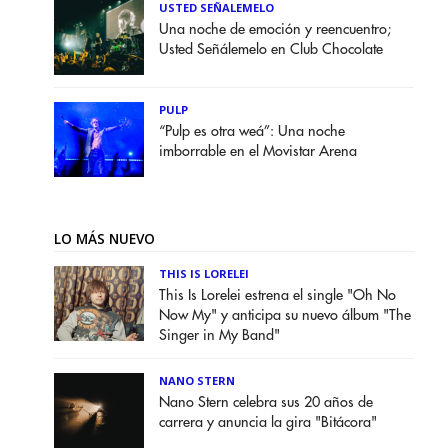
USTED SEÑALEMELO
Una noche de emoción y reencuentro;
Usted Señálemelo en Club Chocolate
PULP
“Pulp es otra weá”: Una noche
imborrable en el Movistar Arena
LO MÁS NUEVO
THIS IS LORELEI
This Is Lorelei estrena el single "Oh No
Now My" y anticipa su nuevo álbum "The
Singer in My Band"
NANO STERN
Nano Stern celebra sus 20 años de
carrera y anuncia la gira "Bitácora"