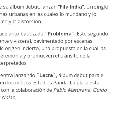
e su álbum debut, lanzan
“Fila India”
. Un single
enas urbanas en las cuales lo mundano y lo
mo y la distorsión.
 adelanto bautizado
¨Problema¨
. Este segundo
nte y visceral, pavimentado por escenas
 origen incierto, una propuesta en la cual las
ceremonia y promueven el tránsito de la
terpretados.
entra lanzando
¨Lacra¨
, álbum debut para el
en los míticos estudios Panda. La placa está
 con la colaboración de
Pablo Maturana, Guido
s Nolan
.