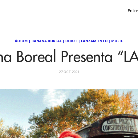
Entre
ÁLBUM
|
BANANA BOREAL
|
DEBUT
|
LANZAMIENTO
|
MUSIC
a Boreal Presenta “
27 OCT 2021