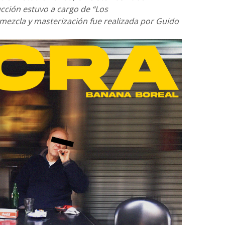
cción estuvo a cargo de “Los
mezcla y masterización fue realizada por Guido