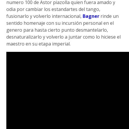
numero 100 de Astor piazolla quien fuera amado y
odia por cambiar los estandartes del tango,
fusionarlo y volverlo internacional,
Bagner
rinde un
sentido homenaje con su incursión personal en el
genero para hasta cierto punto desmantelarlo,
desnaturalizarlo y volverlo a juntar como lo hiciese el
maestro en su etapa imperial.