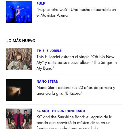
PULP
“Pulp es otra weá”: Una noche imborrable en
el Movistar Arena
LO MÁS NUEVO
THIS IS LORELEI
This Is Lorelei estrena el single "Oh No Now
My" y anticipa su nuevo álbum "The Singer in
My Band"
NANO STERN
Nano Stern celebra sus 20 años de carrera y
anuncia la gira "Bitácora"
KC AND THE SUNSHINE BAND
KC and the Sunshine Band: el legado de la
banda que convirtió la música disco en un
fenómeno mundial regresa a Chile