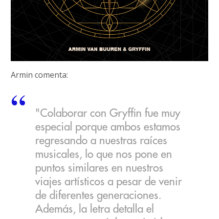
Armin comenta:
"Colaborar con Gryffin fue muy
especial porque ambos estamos
regresando a nuestras raíces
musicales, lo que nos pone en
puntos similares en nuestros
viajes artísticos a pesar de venir
de diferentes generaciones.
Además, la letra detalla el