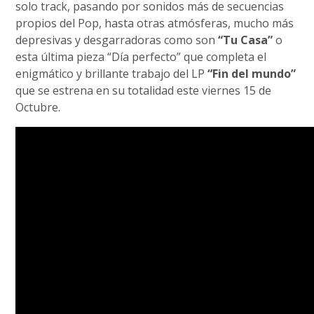
solo track, pasando por sonidos más de secuencias
propios del Pop, hasta otras atmósferas, mucho más
depresivas y desgarradoras como son
“Tu Casa”
o
esta última pieza “Día perfecto” que completa el
enigmático y brillante trabajo del LP
“Fin del mundo”
que se estrena en su totalidad este viernes 15 de
Octubre.