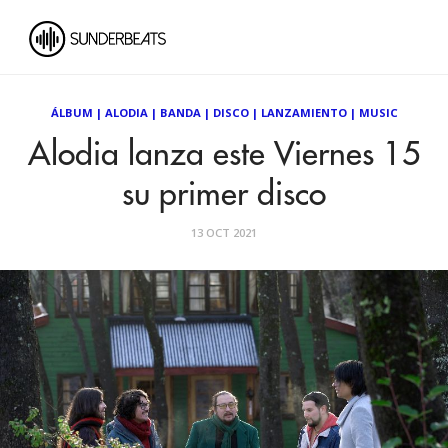
ÁLBUM
|
ALODIA
|
BANDA
|
DISCO
|
LANZAMIENTO
|
MUSIC
Alodia lanza este Viernes 15
su primer disco
13 OCT 2021