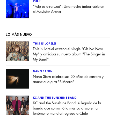
PULP
“Pulp es otra weá”: Una noche imborrable en
el Movistar Arena
LO MÁS NUEVO
THIS IS LORELEI
This Is Lorelei estrena el single "Oh No Now
My" y anticipa su nuevo álbum "The Singer in
My Band"
NANO STERN
Nano Stern celebra sus 20 años de carrera y
anuncia la gira "Bitácora"
KC AND THE SUNSHINE BAND
KC and the Sunshine Band: el legado de la
banda que convirtió la música disco en un
fenómeno mundial regresa a Chile