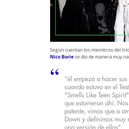
Según cuentan los miembros del trío,
Nico Borie
se dio de manera muy nat
“él empezó a hacer sus
cuando estuvo en el Tea
"Smells Like Teen Spiri
que estuvieron ahí. Nos
potente, vimos que a a
Down y definimos muy r
una versión de ellos”.