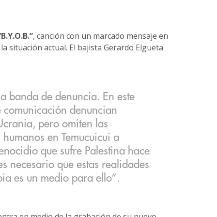
“B.Y.O.B.”
, canción con un marcado mensaje en
la situación actual. El bajista Gerardo Elgueta
a banda de denuncia. En este
e comunicación denuncian
crania, pero omiten las
s humanos en Temucuicui a
enocidio que sufre Palestina hace
s necesario que estas realidades
bia es un medio para ello”.
ntra en medio de la grabación de su nuevo