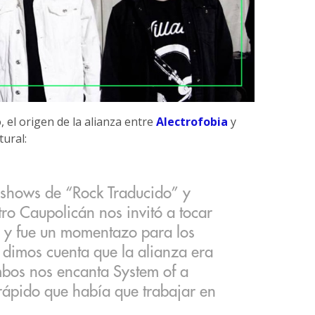
 el origen de la alianza entre
Alectrofobia
y
ural:
 shows de “Rock Traducido” y
tro Caupolicán nos invitó a tocar
t" y fue un momentazo para los
 dimos cuenta que la alianza era
mbos nos encanta System of a
ápido que había que trabajar en