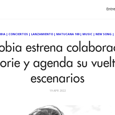
Entre
BIA
|
CONCIERTOS
|
LANZAMIENTO
|
MATUCANA 100
|
MUSIC
|
NEW SONG
|
fobia estrena colabora
orie y agenda su vuelt
escenarios
19 APR 2022