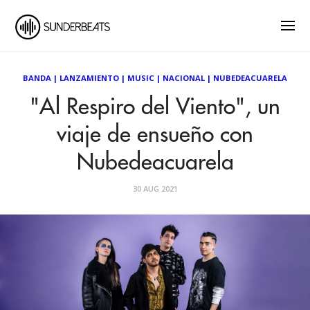
BANDA
|
LANZAMIENTO
|
MUSIC
|
NACIONAL
|
NUBEDEACUARELA
"Al Respiro del Viento", un
viaje de ensueño con
Nubedeacuarela
30 AUG 2021