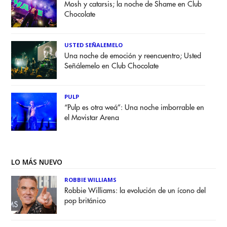
Mosh y catarsis; la noche de Shame en Club
Chocolate
USTED SEÑALEMELO
Una noche de emoción y reencuentro; Usted
Señálemelo en Club Chocolate
PULP
“Pulp es otra weá”: Una noche imborrable en
el Movistar Arena
LO MÁS NUEVO
ROBBIE WILLIAMS
Robbie Williams: la evolución de un ícono del
pop británico