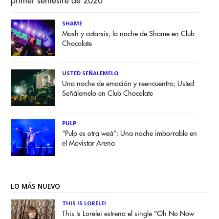
primer semestre de 2026
SHAME
Mosh y catarsis; la noche de Shame en Club
Chocolate
USTED SEÑALEMELO
Una noche de emoción y reencuentro; Usted
Señálemelo en Club Chocolate
PULP
“Pulp es otra weá”: Una noche imborrable en
el Movistar Arena
LO MÁS NUEVO
THIS IS LORELEI
This Is Lorelei estrena el single "Oh No Now