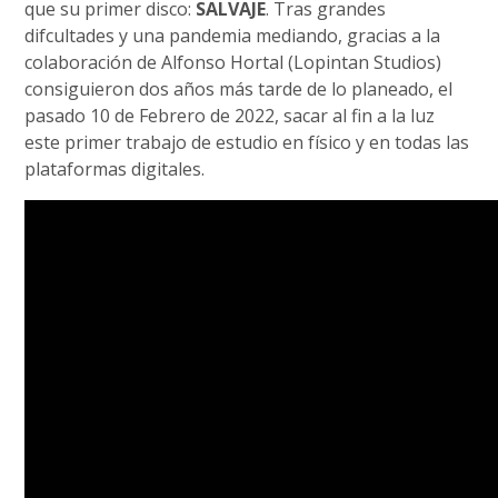
que su primer disco:
SALVAJE
. Tras grandes
difcultades y una pandemia mediando, gracias a la
colaboración de Alfonso Hortal (Lopintan Studios)
consiguieron dos años más tarde de lo planeado, el
pasado 10 de Febrero de 2022, sacar al fin a la luz
este primer trabajo de estudio en físico y en todas las
plataformas digitales.