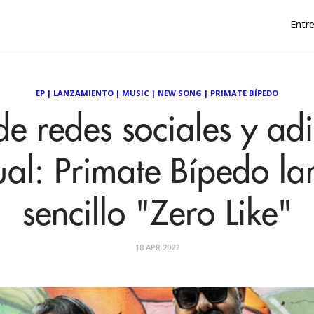
Entre
EP
|
LANZAMIENTO
|
MUSIC
|
NEW SONG
|
PRIMATE BÍPEDO
e redes sociales y adi
ual: Primate Bípedo lan
sencillo "Zero Like"
18 APR 2022