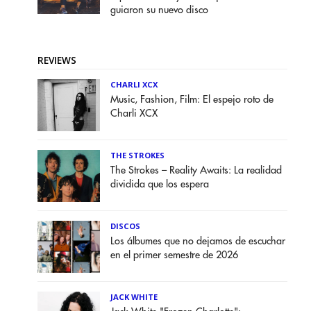
guiaron su nuevo disco
REVIEWS
CHARLI XCX
Music, Fashion, Film: El espejo roto de
Charli XCX
THE STROKES
The Strokes – Reality Awaits: La realidad
dividida que los espera
DISCOS
Los álbumes que no dejamos de escuchar
en el primer semestre de 2026
JACK WHITE