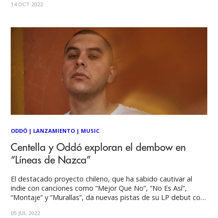
14 OCT 2022
los músicos más seductores de la escena independiente
sudamericana, abre las puertas
ODDÓ
|
LANZAMIENTO
|
MUSIC
Centella y Oddó exploran el dembow en
“Líneas de Nazca”
El destacado proyecto chileno, que ha sabido cautivar al
indie con canciones como “Mejor Que No”, “No Es Así”,
“Montaje” y “Murallas”, da nuevas pistas de su LP debut con
una colaboración ideal para entender sus diversas
05 JUL 2022
intenciones sonoras, además de la identidad de nuestra