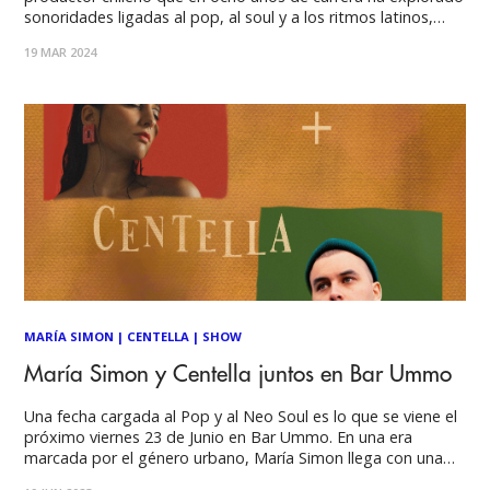
sonoridades ligadas al pop, al soul y a los ritmos latinos,
acercándose a lo experimental, lo impredecible y lo intuitivo.
19 MAR 2024
Su primer single "Mejor que yo" (2016) combinó el lado más
MARÍA SIMON
|
CENTELLA
|
SHOW
María Simon y Centella juntos en Bar Ummo
Una fecha cargada al Pop y al Neo Soul es lo que se viene el
próximo viernes 23 de Junio en Bar Ummo. En una era
marcada por el género urbano, María Simon llega con una
propuesta diferente, influenciada por una mezcla de pop,