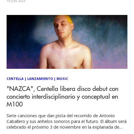
19 JUN 2023
Neo - Soul, y R &
CENTELLA
|
LANZAMIENTO
|
MUSIC
"NAZCA", Centella libera disco debut con
concierto interdisciplinario y conceptual en
M100
Siete canciones que dan pista del recorrido de Antonio
Caballero y sus anhelos sonoros para el futuro. El álbum será
celebrado el próximo 3 de noviembre en la explanada de
Matucana 100 con Masquemusica como telonera. Uno de