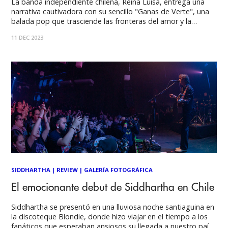
La banda independiente chilena, Reina Luisa, entrega una
narrativa cautivadora con su sencillo "Ganas de Verte", una
balada pop que trasciende las fronteras del amor y la
conexión humana, explorando las transformaciones y las
11 DEC 2023
inquietudes que acompañan a estos sentimientos. Reina
Luisa es una banda de pop chilena oriunda de
SIDDHARTHA
|
REVIEW
|
GALERÍA FOTOGRÁFICA
El emocionante debut de Siddhartha en Chile
Siddhartha se presentó en una lluviosa noche santiaguina en
la discoteque Blondie, donde hizo viajar en el tiempo a los
fanáticos que esperaban ansiosos su llegada a nuestro país.