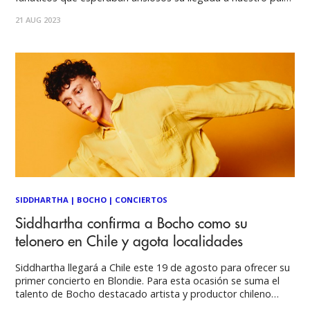
Por Carol Celis A. Foto por Luis Marchant Después de una
21 AUG 2023
carrera totalmente consolidada dentro de la escena musical
mexicana, Siddhartha
SIDDHARTHA
|
BOCHO
|
CONCIERTOS
Siddhartha confirma a Bocho como su
telonero en Chile y agota localidades
Siddhartha llegará a Chile este 19 de agosto para ofrecer su
primer concierto en Blondie. Para esta ocasión se suma el
talento de Bocho destacado artista y productor chileno
como opening act. Su estilo se basa en una mezcla de