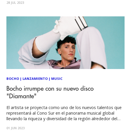
28 JUL 2023
géneros como el Latin Pop, Latin Rock y la fusión
BOCHO
|
LANZAMIENTO
|
MUSIC
Bocho irrumpe con su nuevo disco
"Diamante"
El artista se proyecta como uno de los nuevos talentos que
representará al Cono Sur en el panorama musical global
llevando la riqueza y diversidad de la región alrededor del
mundo desde una nueva generación que no se rige por
01 JUN 2023
géneros ni etiquetas. El compositor, cantante y productor