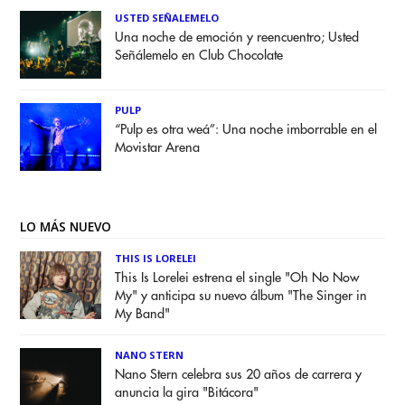
USTED SEÑALEMELO
Una noche de emoción y reencuentro; Usted
Señálemelo en Club Chocolate
PULP
“Pulp es otra weá”: Una noche imborrable en el
Movistar Arena
LO MÁS NUEVO
THIS IS LORELEI
This Is Lorelei estrena el single "Oh No Now
My" y anticipa su nuevo álbum "The Singer in
My Band"
NANO STERN
Nano Stern celebra sus 20 años de carrera y
anuncia la gira "Bitácora"