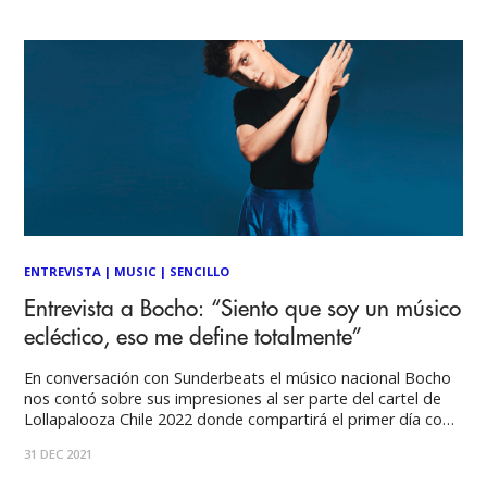
chileno Bocho
ENTREVISTA
|
MUSIC
|
SENCILLO
Entrevista a Bocho: “Siento que soy un músico
ecléctico, eso me define totalmente”
En conversación con Sunderbeats el músico nacional Bocho
nos contó sobre sus impresiones al ser parte del cartel de
Lollapalooza Chile 2022 donde compartirá el primer día con
artistas de la talla de Foo Fighters, Martin Garrix, entre
31 DEC 2021
otros. Además, el artista aprovecho la instancia para
contarnos sobre su último