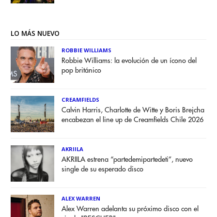
LO MÁS NUEVO
ROBBIE WILLIAMS
Robbie Williams: la evolución de un ícono del
pop británico
CREAMFIELDS
Calvin Harris, Charlotte de Witte y Boris Brejcha
encabezan el line up de Creamfields Chile 2026
AKRIILA
AKRIILA estrena “partedemipartedeti”, nuevo
single de su esperado disco
ALEX WARREN
Alex Warren adelanta su próximo disco con el